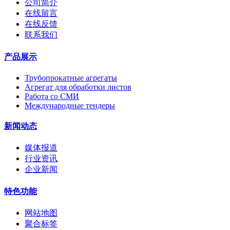
公司简介
在线留言
在线反馈
联系我们
产品展示
Трубопрокатные агрегаты
Агрегат для обработки листов
Работа со СМИ
Международные тендеры
新闻动态
媒体报道
行业资讯
企业新闻
特色功能
网站地图
聚合标签