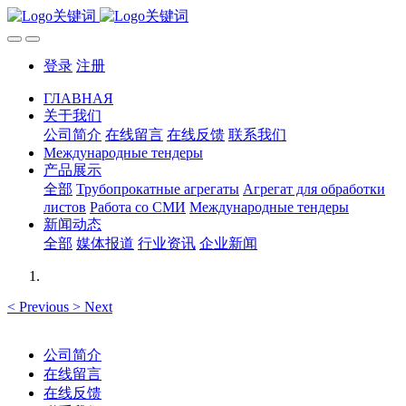
登录
注册
ГЛАВНАЯ
关于我们
公司简介
在线留言
在线反馈
联系我们
Международные тендеры
产品展示
全部
Трубопрокатные агрегаты
Агрегат для обработки
листов
Работа со СМИ
Международные тендеры
新闻动态
全部
媒体报道
行业资讯
企业新闻
<
Previous
>
Next
公司简介
在线留言
在线反馈